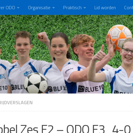
er ODO
Organisatie
Praktisch
Lid worden
Con
IJDVERSLAGEN
bel Zes E2 – ODO E3 4-0