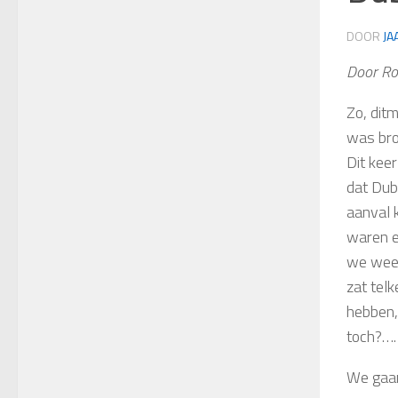
DOOR
JA
Door Ro
Zo, dit
was bro
Dit keer
dat Dub
aanval 
waren e
we weer
zat tel
hebben, 
toch?….
We gaan