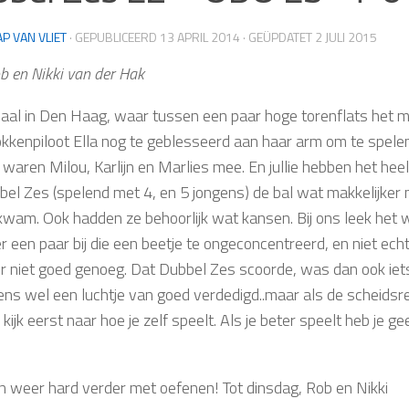
AP VAN VLIET
· GEPUBLICEERD
13 APRIL 2014
· GEÜPDATET
2 JULI 2015
b en Nikki van der Hak
maal in Den Haag, waar tussen een paar hoge torenflats het m
kkenpiloot Ella nog te geblesseerd aan haar arm om te spelen
 waren Milou, Karlijn en Marlies mee. En jullie hebben het hee
bel Zes (spelend met 4, en 5 jongens) de bal wat makkelijker n
kwam. Ook hadden ze behoorlijk wat kansen. Bij ons leek het
r een paar bij die een beetje te ongeconcentreerd, en niet ec
 niet goed genoeg. Dat Dubbel Zes scoorde, was dan ook iets
kens wel een luchtje van goed verdedigd..maar als de scheidsre
kijk eerst naar hoe je zelf speelt. Als je beter speelt heb je
 weer hard verder met oefenen! Tot dinsdag, Rob en Nikki