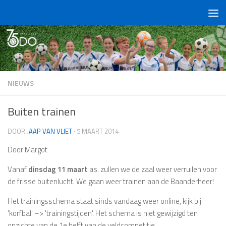
Doorgaan naar inhoud
NIEUWS
Buiten trainen
DOOR
JAAP VAN VLIET
·
5 MAART 2014
Door Margot
Vanaf
dinsdag 11 maart
as. zullen we de zaal weer verruilen voor
de frisse buitenlucht. We gaan weer trainen aan de Baanderheer!
Het trainingsschema staat sinds vandaag weer online, kijk bij
'korfbal' –> 'trainingstijden'. Het schema is niet gewijzigd ten
opzichte van de 1e helft van de veldcompetitie.