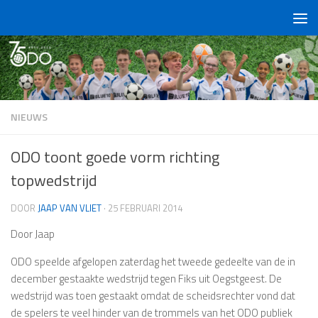
Doorgaan naar inhoud
NIEUWS
ODO toont goede vorm richting
topwedstrijd
DOOR
JAAP VAN VLIET
·
25 FEBRUARI 2014
Door Jaap
ODO speelde afgelopen zaterdag het tweede gedeelte van de in
december gestaakte wedstrijd tegen Fiks uit Oegstgeest. De
wedstrijd was toen gestaakt omdat de scheidsrechter vond dat
de spelers te veel hinder van de trommels van het ODO publiek