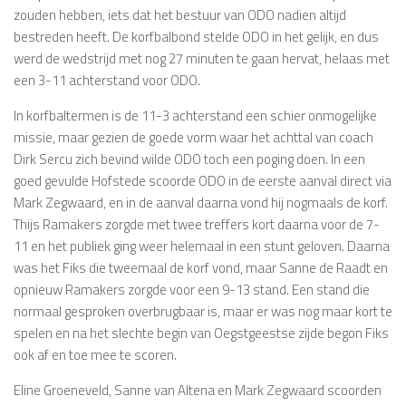
zouden hebben, iets dat het bestuur van ODO nadien altijd
bestreden heeft. De korfbalbond stelde ODO in het gelijk, en dus
werd de wedstrijd met nog 27 minuten te gaan hervat, helaas met
een 3-11 achterstand voor ODO.
In korfbaltermen is de 11-3 achterstand een schier onmogelijke
missie, maar gezien de goede vorm waar het achttal van coach
Dirk Sercu zich bevind wilde ODO toch een poging doen. In een
goed gevulde Hofstede scoorde ODO in de eerste aanval direct via
Mark Zegwaard, en in de aanval daarna vond hij nogmaals de korf.
Thijs Ramakers zorgde met twee treffers kort daarna voor de 7-
11 en het publiek ging weer helemaal in een stunt geloven. Daarna
was het Fiks die tweemaal de korf vond, maar Sanne de Raadt en
opnieuw Ramakers zorgde voor een 9-13 stand. Een stand die
normaal gesproken overbrugbaar is, maar er was nog maar kort te
spelen en na het slechte begin van Oegstgeestse zijde begon Fiks
ook af en toe mee te scoren.
Eline Groeneveld, Sanne van Altena en Mark Zegwaard scoorden