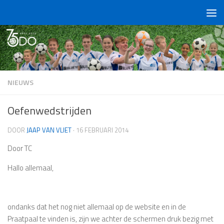
Doorgaan naar inhoud
NIEUWS
Oefenwedstrijden
DOOR
JAAP VAN VLIET
·
16 FEBRUARI 2014
Door TC
Hallo allemaal,
ondanks dat het nog niet allemaal op de website en in de
Praatpaal te vinden is, zijn we achter de schermen druk bezig met