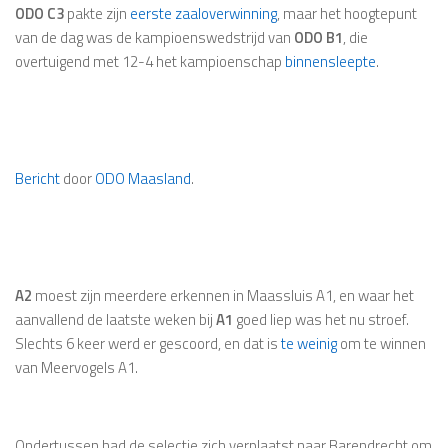
ODO C3
pakte zijn
eerste zaaloverwinning
, maar het hoogtepunt
van de dag was de kampioenswedstrijd van
ODO B1
, die
overtuigend met 12-4 het kampioenschap
binnensleepte
.
Bericht
door
ODO Maasland
.
A2
moest zijn meerdere erkennen in Maassluis A1, en waar het
aanvallend de laatste weken bij
A1
goed liep was het nu stroef.
Slechts 6 keer werd er gescoord, en dat is
te weinig
om te winnen
van Meervogels A1.
Ondertussen had de selectie zich verplaatst naar Barendrecht om