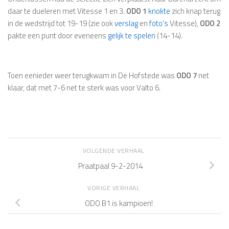
daar te dueleren met Vitesse 1 en 3.
ODO 1
knokte
zich knap terug
in de wedstrijd tot 19-19 (zie ook
verslag
en
foto's
Vitesse),
ODO 2
pakte een punt door eveneens
gelijk te spelen
(14-14).
Toen eenieder weer terugkwam in De Hofstede was
ODO 7
net
klaar, dat met 7-6 net te sterk was voor Valto 6.
VOLGENDE VERHAAL
Praatpaal 9-2-2014
VORIGE VERHAAL
ODO B1 is kampioen!