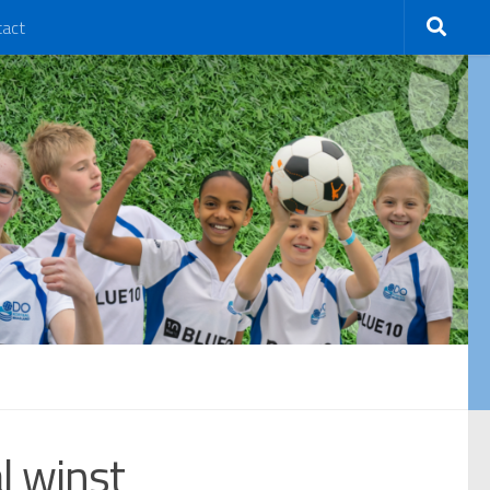
tact
l winst