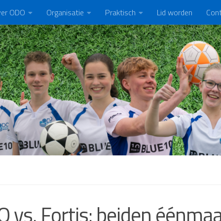
er ODO
Organisatie
Praktisch
Lid worden
Con
 vs. Fortis: beiden éénmaa