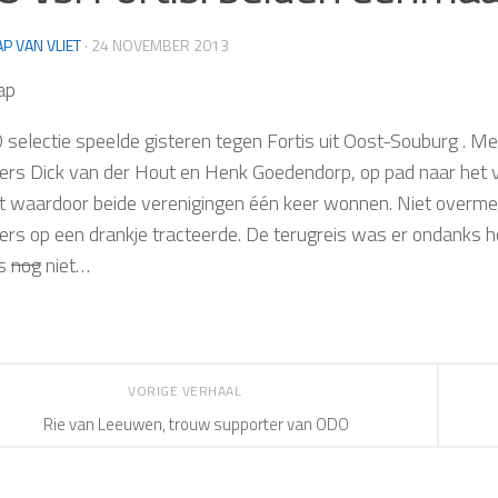
AP VAN VLIET
·
24 NOVEMBER 2013
ap
selectie speelde gisteren tegen Fortis uit Oost-Souburg . Me
ers Dick van der Hout en Henk Goedendorp, op pad naar het v
ht waardoor beide verenigingen één keer wonnen. Niet overmel
ers op een drankje tracteerde. De terugreis was er ondanks het
's
nog
niet…
VORIGE VERHAAL
Rie van Leeuwen, trouw supporter van ODO