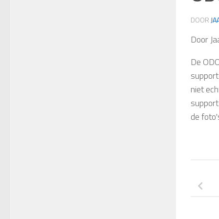
DOOR
JA
Door Ja
De ODO 
support
niet ec
support
de foto