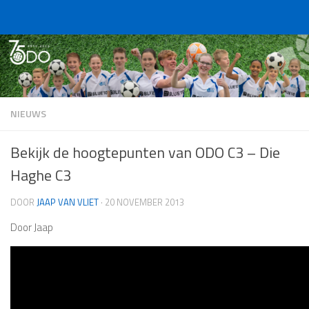
Doorgaan naar inhoud
NIEUWS
Bekijk de hoogtepunten van ODO C3 – Die
Haghe C3
DOOR
JAAP VAN VLIET
·
20 NOVEMBER 2013
Door Jaap