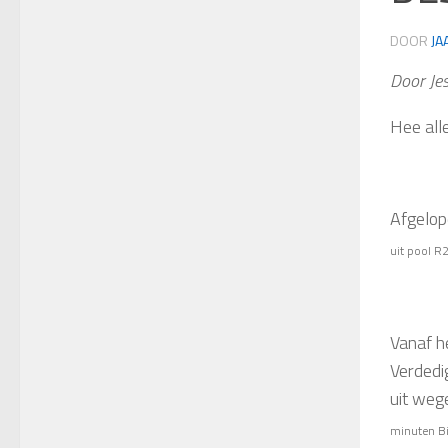
DOOR
JA
Door Je
Hee all
Afgelop
uit pool R2
Vanaf h
Verdedig
uit wege
minuten Bia