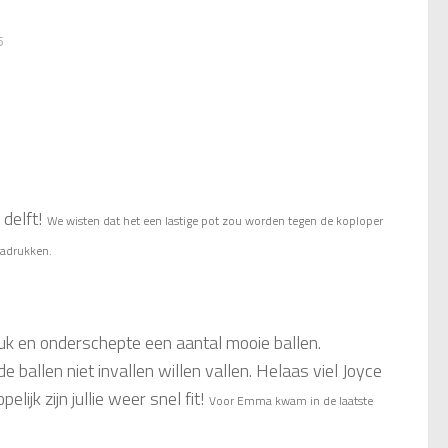
5
 delft!
We wisten dat het een lastige pot zou worden tegen de koploper
nadrukken.
uk en onderschepte een aantal mooie ballen.
 ballen niet invallen willen vallen. Helaas viel Joyce
ijk zijn jullie weer snel fit!
Voor Emma kwam in de laatste