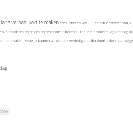
lang verhaal kort te maken
een ruststand van 2-1 en een eindstand van 5-3 
em, 5 doorlaten tegen een tegenstander is helemaal top. Het probleem lag vandaag b
or het invallen. Hopelijk kunnen we de sterk verdedigende lijn doortrekken naar vol
dag,
7999