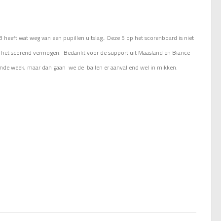
heeft wat weg van een pupillen uitslag.. Deze 5 op het scorenboard is niet
ij het scorend vermogen.
Bedankt voor de support uit Maasland en Biance
gende week, maar dan gaan we de ballen er aanvallend wel in mikken.