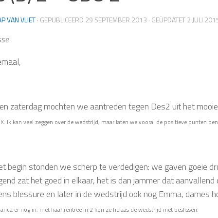
AP VAN VLIET
· GEPUBLICEERD
29 SEPTEMBER 2013
· GEÜPDATET
2 JULI 201
sse
emaal,
en zaterdag mochten we aantreden tegen Des2 uit het mooie
K. I
k kan veel zeggen over de wedstrijd, maar laten we vooral de positieve punten be
et begin stonden we scherp te verdedigen: we gaven goeie dr
end zat het goed in elkaar, het is dan jammer dat aanvallend de
ns blessure en later in de wedstrijd ook nog Emma, dames hopel
nca er nog in, met haar rentree in 2 kon ze helaas de wedstrijd niet beslissen.