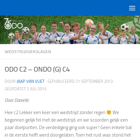
Doorgaan naar inhoud
WEDSTRIJDVERSLAGEN
ODO C2 – ONDO (G) C4
DOOR
JAAP VAN VLIET
· GEPUBLICEERD
21 SEPTEMBER 2013
·
GEÜPDATET
2 JULI 2015
Door Danielle
Hee c2 Lekker een keer een wedstrijd zonder regen
We
begonnen gelijk fel met de wedstrijd, en we scoorden gelijk een
paar doelpunten. De verdediging ging ook super ! Geen enkele bal
in de eerste helft werd doorgelaten. Toen het rust was stond het