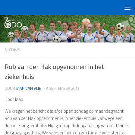
Doorgaan naar inhoud
NIEUWS
Rob van der Hak opgenomen in het
ziekenhuis
DOOR
JAAP VAN VLIET
·
3 SEPTEMBER 2013
Door Jaap
We kregen het bericht dat afgelopen zondag op maandagnacht
Rob van der Hak opgenomen is in het ziekenhuis vanwege een
dubbele long-embolie. Hij ligt nu op de longafdeling van het Reinier
de Graag-gasthuis. We wensen hem en zijn familie veel sterkte.