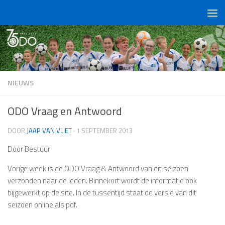
Doorgaan naar inhoud
NIEUWS
ODO Vraag en Antwoord
DOOR
JAAP VAN VLIET
·
1 SEPTEMBER 2013
Door Bestuur
Vorige week is de ODO Vraag & Antwoord van dit seizoen
verzonden naar de leden. Binnekort wordt de informatie ook
bijgewerkt op de site. In de tussentijd staat de versie van dit
seizoen online als pdf.