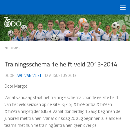
Doorgaan naar inhoud
NIEUWS
Trainingsschema 1e helft veld 2013-2014
DOOR
JAAP VAN VLIET
·
12 AUGUSTUS 2013
Door Margot
Vanaf vandaag staat het trainingsschema voor de eerste helft
van het veldseizoen op de site. Kijk bij &#39korfbal&#39 en
&#39trainingstijden&#39. Vanaf donderdag 15 aug beginnen de
junioren met trainen. Vanaf dinsdag 20 aug beginnen alle andere
teams met hun 1e training (er trainen geen overige