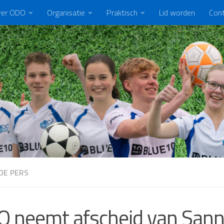
er ODO
Organisatie
Praktisch
Lid worden
Con
DE PERS
 neemt afscheid van Sann