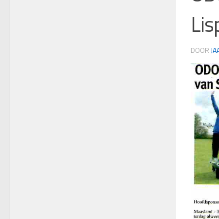
Lis
DOOR
JA