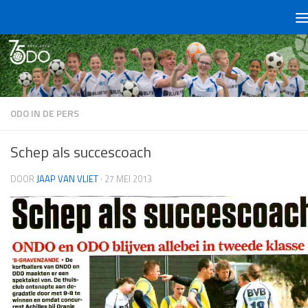
Doorgaan naar inhoud
ODO IN DE PERS
Schep als succescoach
DOOR
JAAP VAN VLIET
·
27 MEI 2013