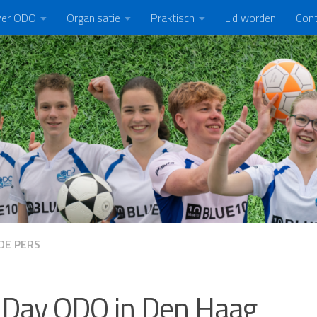
er ODO
Organisatie
Praktisch
Lid worden
Con
DE PERS
 Day ODO in Den Haag