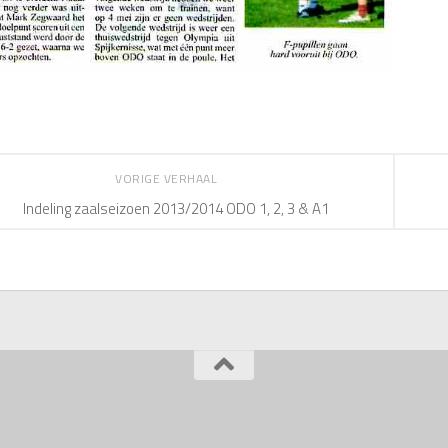
VORIGE VERHAAL
Indeling zaalseizoen 2013/2014 ODO 1, 2, 3 & A1