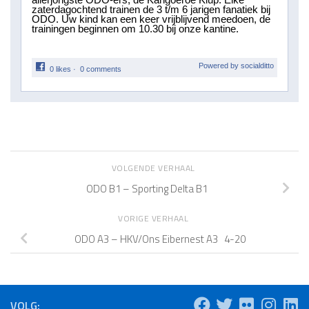
zaterdagochtend trainen de 3 t/m 6 jarigen fanatiek bij
ODO. Uw kind kan een keer vrijblijvend meedoen, de
trainingen beginnen om 10.30 bij onze kantine.
Powered by socialditto
0 likes
·
0 comments
VOLGENDE VERHAAL
ODO B1 – Sporting Delta B1
VORIGE VERHAAL
ODO A3 – HKV/Ons Eibernest A3 4-20
VOLG: