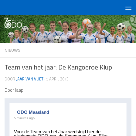
Doorgaan naar inhoud
NIEUWS
Team van het jaar: De Kangoeroe Klup
DOOR
JAAP VAN VLIET
·
5 APRIL 2013
Door Jaap
ODO Maasland
5 minutes ago
Voor de Team van het Jaar wedstrijd hier de
allerjongste ODO-ers, de Kangoeroe Klup. Elke