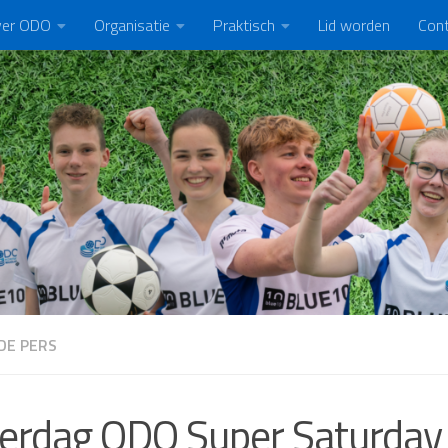
er ODO
Organisatie
Praktisch
Lid worden
Con
DE PERS
erdag ODO Super Saturday