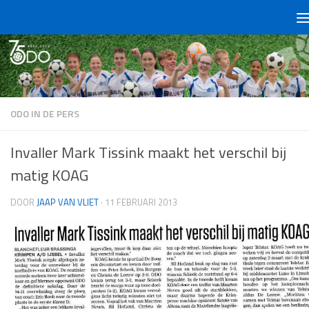
Doorgaan naar inhoud
ODO IN DE PERS
Invaller Mark Tissink maakt het verschil bij
matig KOAG
DOOR
JAAP VAN VLIET
·
11 FEBRUARI 2013