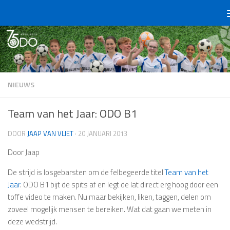
Doorgaan naar inhoud
NIEUWS
Team van het Jaar: ODO B1
DOOR
JAAP VAN VLIET
·
20 JANUARI 2013
Door Jaap
De strijd is losgebarsten om de felbegeerde titel
Team van het
Jaar
. ODO B1 bijt de spits af en legt de lat direct erg hoog door een
toffe video te maken. Nu maar bekijken, liken, taggen, delen om
zoveel mogelijk mensen te bereiken. Wat dat gaan we meten in
deze wedstrijd.