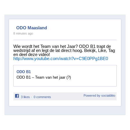
ODO Maasland
8 minutes ago
Wie wordt het Team van het Jaar? ODO B1 trapt de
wedstrijd af en legt de lat direct hoog. Bekijk, Like, Tag
en deel deze video!
http://www.youtube.com/watch?v=C9E0PPg1BE0
ODO B1
ODO B1 – Team van het jaar (?)
Powered by socialditto
3 likes
·
0 comments