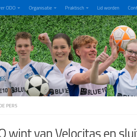
er ODO
Organisatie
Praktisch
Lid worden
Con
DE PERS
 wint van Velocitas en slu