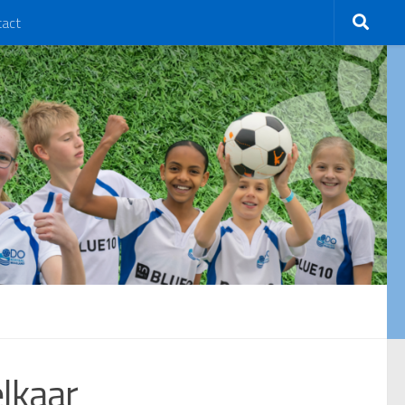
tact
elkaar