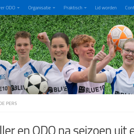
er ODO
Organisatie
Praktisch
Lid worden
Con
DE PERS
ler en ODO na seizoen uit 