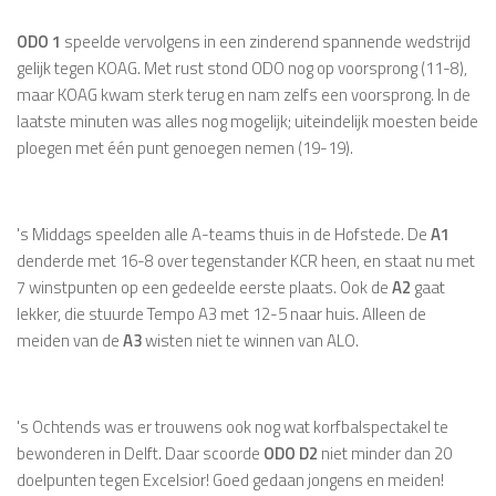
ODO 1
speelde vervolgens in een zinderend spannende wedstrijd
gelijk tegen KOAG. Met rust stond ODO nog op voorsprong (11-8),
maar KOAG kwam sterk terug en nam zelfs een voorsprong. In de
laatste minuten was alles nog mogelijk; uiteindelijk moesten beide
ploegen met één punt genoegen nemen (19-19).
's Middags speelden alle A-teams thuis in de Hofstede. De
A1
denderde met 16-8 over tegenstander KCR heen, en staat nu met
7 winstpunten op een gedeelde eerste plaats. Ook de
A2
gaat
lekker, die stuurde Tempo A3 met 12-5 naar huis. Alleen de
meiden van de
A3
wisten niet te winnen van ALO.
's Ochtends was er trouwens ook nog wat korfbalspectakel te
bewonderen in Delft. Daar scoorde
ODO D2
niet minder dan 20
doelpunten tegen Excelsior! Goed gedaan jongens en meiden!