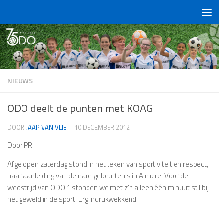
Doorgaan naar inhoud
NIEUWS
ODO deelt de punten met KOAG
DOOR
JAAP VAN VLIET
·
10 DECEMBER 2012
Door PR
Afgelopen zaterdag stond in het teken van sportiviteit en respect,
naar aanleiding van de nare gebeurtenis in Almere. Voor de
wedstrijd van ODO 1 stonden we met z'n alleen één minuut stil bij
het geweld in de sport. Erg indrukwekkend!