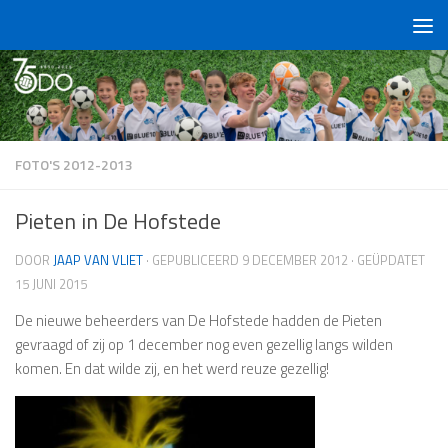
Doorgaan naar inhoud
FOTO'S 2012-2013
Pieten in De Hofstede
DOOR
JAAP VAN VLIET
· GEPUBLICEERD
9 DECEMBER 2012
· GEÜPDATET
15 JUNI 2015
De nieuwe beheerders van De Hofstede hadden de Pieten
gevraagd of zij op 1 december nog even gezellig langs wilden
komen. En dat wilde zij, en het werd reuze gezellig!