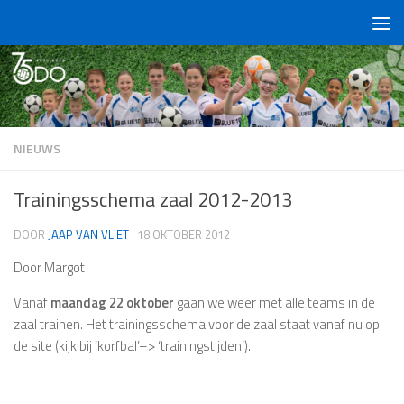
Doorgaan naar inhoud
NIEUWS
Trainingsschema zaal 2012-2013
DOOR
JAAP VAN VLIET
·
18 OKTOBER 2012
Door Margot
Vanaf
maandag 22 oktober
gaan we weer met alle teams in de
zaal trainen. Het trainingsschema voor de zaal staat vanaf nu op
de site (kijk bij ‘korfbal’–> ‘trainingstijden’).