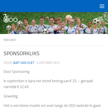
Doorgaan naar inhoud
NIEUWS
SPONSORKLIKS
DOOR
JAAP VAN VLIET
·
4 OKTOBER 2012
Door Sponsoring
In september is bijna het streef bedrag van € 25, – gehaald
namelijk € 22,49.
Geweldig.
Het is een kleine moeite om even langs de ODO website te gaan