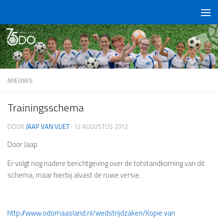
Doorgaan naar inhoud
NIEUWS
Trainingsschema
DOOR
JAAP VAN VLIET
·
12 AUGUSTUS 2012
Door Jaap
Er volgt nog nadere berichtgeving over de totstandkoming van dit
schema, maar hierbij alvast de ruwe versie.
http://www.odomaasland.nl/wedstrijdzaken/Kopie van