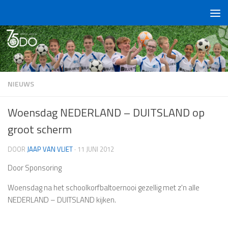
Doorgaan naar inhoud
NIEUWS
Woensdag NEDERLAND – DUITSLAND op
groot scherm
DOOR
JAAP VAN VLIET
·
11 JUNI 2012
Door Sponsoring
Woensdag na het schoolkorfbaltoernooi gezellig met z'n alle
NEDERLAND – DUITSLAND kijken.