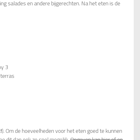
ng salades en andere bijgerechten. Na het eten is de
n
by 3
 terras
!
). Om de hoeveelheden voor het eten goed te kunnen
e dit dan ook zo snel mogelijk.
Opgeven kan hier of op