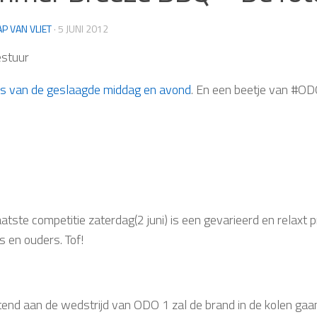
AP VAN VLIET
·
5 JUNI 2012
stuur
's van de geslaagde middag en avond
. En een beetje van #OD
aatste competitie zaterdag(2 juni) is een gevarieerd en relax
s en ouders. Tof!
tend aan de wedstrijd van ODO 1 zal de brand in de kolen gaan