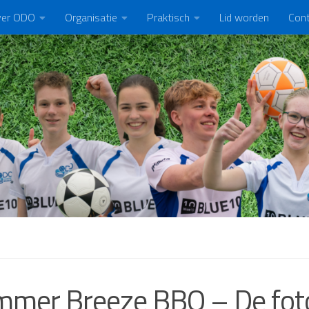
er ODO
Organisatie
Praktisch
Lid worden
Con
mmer Breeze BBQ – De fo