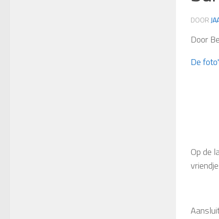
DOOR
JA
Door Be
De foto
Op de l
vriendje
Aanslui