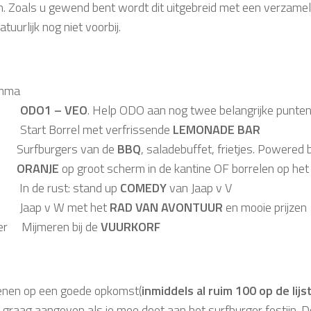
n. Zoals u gewend bent wordt dit uitgebreid met een verzameli
tuurlijk nog niet voorbij.
mma
30
ODO1 – VEO
. Help ODO aan nog twee belangrijke punte
Start Borrel met verfrissende
LEMONADE BAR
 Surfburgers van de
BBQ
, saladebuffet, frietjes. Powered 
an
ORANJE
op groot scherm in de kantine OF borrelen op het
 In de rust: stand up
COMEDY
van Jaap v V
 Jaap v W met het
RAD VAN AVONTUUR
en mooie prijzen
ter Mijmeren bij de
VUURKORF
nen op een goede opkomst(
inmiddels al ruim 100 op de lijst
 graag aangeven als je mee doet aan het surfburger festijn. Do