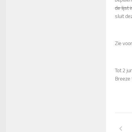
de lijst
sluit d
Zie voo
Tot 2 jun
Breeze t