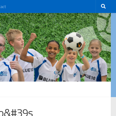
tact
to&#39s