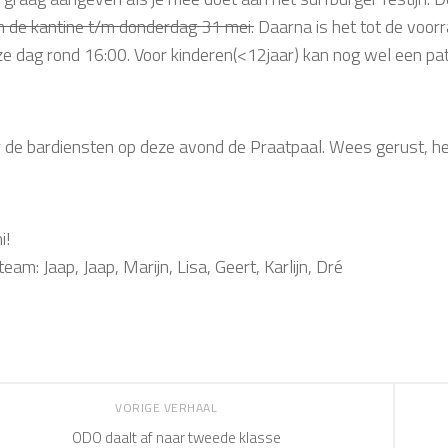
 in de kantine t/m donderdag 31 mei.
Daarna is het tot de voorr
eze dag rond 16:00. Voor kinderen(<12jaar) kan nog wel een pa
r de bardiensten op deze avond de Praatpaal. Wees gerust, het 
i!
eam: Jaap, Jaap, Marijn, Lisa, Geert, Karlijn, Dré
VORIGE VERHAAL
ODO daalt af naar tweede klasse