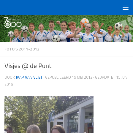
Doorgaan naar inhoud
FOTO'S 2011-2012
Visjes @ de Punt
DOOR
JAAP VAN VLIET
· GEPUBLICEERD
19 MEI 2012
· GEÜPDATET
15 JUNI
2015