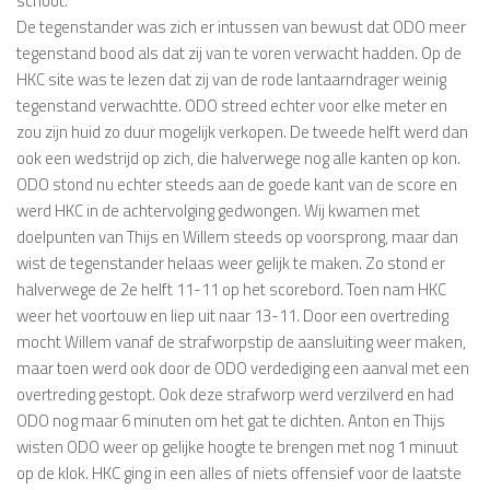
schoot.
De tegenstander was zich er intussen van bewust dat ODO meer
tegenstand bood als dat zij van te voren verwacht hadden. Op de
HKC site was te lezen dat zij van de rode lantaarndrager weinig
tegenstand verwachtte. ODO streed echter voor elke meter en
zou zijn huid zo duur mogelijk verkopen. De tweede helft werd dan
ook een wedstrijd op zich, die halverwege nog alle kanten op kon.
ODO stond nu echter steeds aan de goede kant van de score en
werd HKC in de achtervolging gedwongen. Wij kwamen met
doelpunten van Thijs en Willem steeds op voorsprong, maar dan
wist de tegenstander helaas weer gelijk te maken. Zo stond er
halverwege de 2e helft 11-11 op het scorebord. Toen nam HKC
weer het voortouw en liep uit naar 13-11. Door een overtreding
mocht Willem vanaf de strafworpstip de aansluiting weer maken,
maar toen werd ook door de ODO verdediging een aanval met een
overtreding gestopt. Ook deze strafworp werd verzilverd en had
ODO nog maar 6 minuten om het gat te dichten. Anton en Thijs
wisten ODO weer op gelijke hoogte te brengen met nog 1 minuut
op de klok. HKC ging in een alles of niets offensief voor de laatste