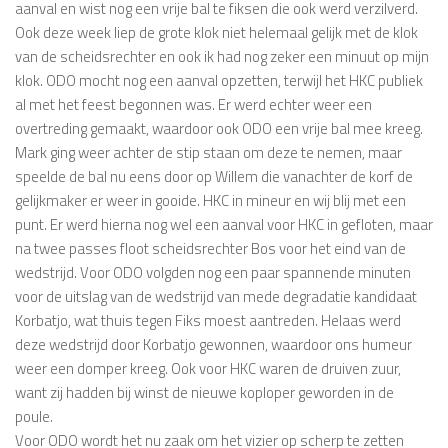
aanval en wist nog een vrije bal te fiksen die ook werd verzilverd.
Ook deze week liep de grote klok niet helemaal gelijk met de klok
van de scheidsrechter en ook ik had nog zeker een minuut op mijn
klok. ODO mocht nog een aanval opzetten, terwijl het HKC publiek
al met het feest begonnen was. Er werd echter weer een
overtreding gemaakt, waardoor ook ODO een vrije bal mee kreeg.
Mark ging weer achter de stip staan om deze te nemen, maar
speelde de bal nu eens door op Willem die vanachter de korf de
gelijkmaker er weer in gooide. HKC in mineur en wij blij met een
punt. Er werd hierna nog wel een aanval voor HKC in gefloten, maar
na twee passes floot scheidsrechter Bos voor het eind van de
wedstrijd. Voor ODO volgden nog een paar spannende minuten
voor de uitslag van de wedstrijd van mede degradatie kandidaat
Korbatjo, wat thuis tegen Fiks moest aantreden. Helaas werd
deze wedstrijd door Korbatjo gewonnen, waardoor ons humeur
weer een domper kreeg. Ook voor HKC waren de druiven zuur,
want zij hadden bij winst de nieuwe koploper geworden in de
poule.
Voor ODO wordt het nu zaak om het vizier op scherp te zetten