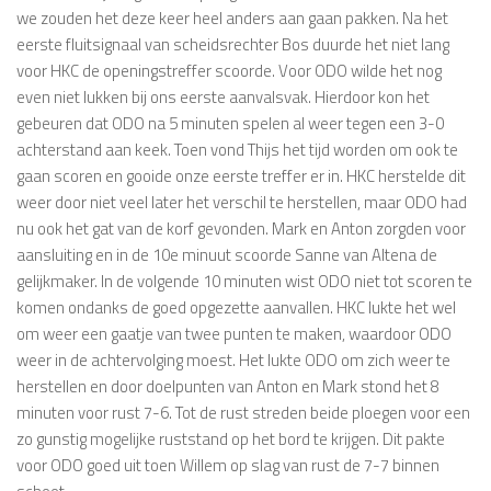
we zouden het deze keer heel anders aan gaan pakken. Na het
eerste fluitsignaal van scheidsrechter Bos duurde het niet lang
voor HKC de openingstreffer scoorde. Voor ODO wilde het nog
even niet lukken bij ons eerste aanvalsvak. Hierdoor kon het
gebeuren dat ODO na 5 minuten spelen al weer tegen een 3-0
achterstand aan keek. Toen vond Thijs het tijd worden om ook te
gaan scoren en gooide onze eerste treffer er in. HKC herstelde dit
weer door niet veel later het verschil te herstellen, maar ODO had
nu ook het gat van de korf gevonden. Mark en Anton zorgden voor
aansluiting en in de 10e minuut scoorde Sanne van Altena de
gelijkmaker. In de volgende 10 minuten wist ODO niet tot scoren te
komen ondanks de goed opgezette aanvallen. HKC lukte het wel
om weer een gaatje van twee punten te maken, waardoor ODO
weer in de achtervolging moest. Het lukte ODO om zich weer te
herstellen en door doelpunten van Anton en Mark stond het 8
minuten voor rust 7-6. Tot de rust streden beide ploegen voor een
zo gunstig mogelijke ruststand op het bord te krijgen. Dit pakte
voor ODO goed uit toen Willem op slag van rust de 7-7 binnen