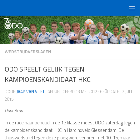
Doorgaan naar inhoud
WEDSTRIJDVERSLAGEN
ODO SPEELT GELIJK TEGEN
KAMPIOENSKANDIDAAT HKC.
DOOR
JAAP VAN VLIET
· GEPUBLICEERD
13 MEI 2012
· GEÜPDATET
2 JULI
2015
Door Arno
In de race naar behoud in de 1e klasse moest ODO zaterdag tegen
de kampioenskandidaat HKC in Hardinxveld Giessendam. De
thuiswedstrijd tegen deze ploeg werd verloren met 10-15, maar