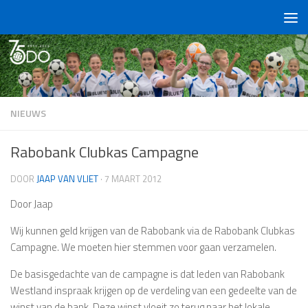
Doorgaan naar inhoud
NIEUWS
Rabobank Clubkas Campagne
DOOR
JAAP VAN VLIET
·
7 MAART 2012
Door Jaap
Wij kunnen geld krijgen van de Rabobank via de Rabobank Clubkas
Campagne. We moeten hier stemmen voor gaan verzamelen.
De basisgedachte van de campagne is dat leden van Rabobank
Westland inspraak krijgen op de verdeling van een gedeelte van de
winst van de bank. Deze winst vloeit zo terug naar het lokale