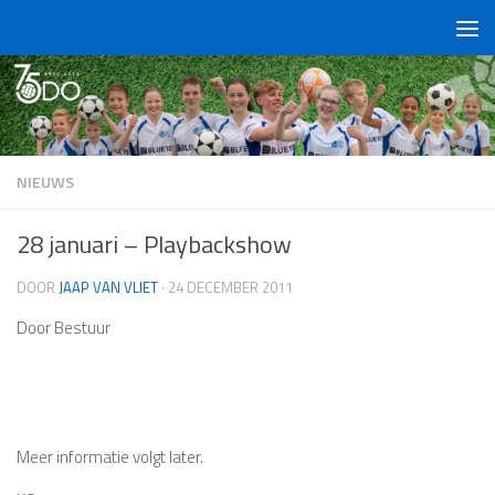
Doorgaan naar inhoud
NIEUWS
28 januari – Playbackshow
DOOR
JAAP VAN VLIET
·
24 DECEMBER 2011
Door Bestuur
Meer informatie volgt later.