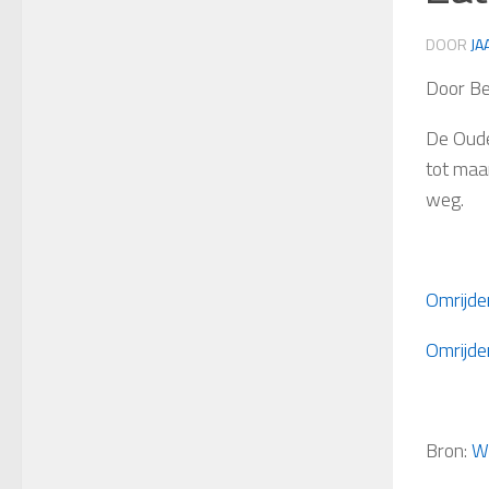
DOOR
JA
Door Be
De Oude
tot maa
weg.
Omrijde
Omrijde
Bron:
W