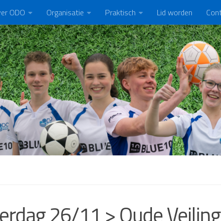
er ODO
Organisatie
Praktisch
Lid worden
Con
erdag 26/11 > Oude Veilin