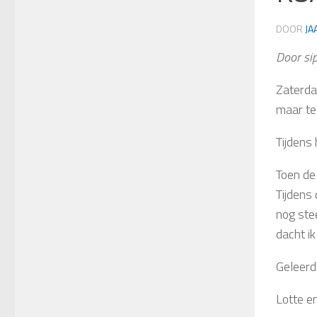
DOOR
JA
Door si
Zaterda
maar te
Tijdens
Toen de
Tijdens
nog ste
dacht i
Geleerd
Lotte e