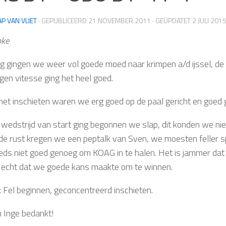
AP VAN VLIET
· GEPUBLICEERD
21 NOVEMBER 2011
· GEÜPDATET
2 JULI 201
pke
g gingen we weer vol goede moed naar krimpen a/d ijssel, d
gen vitesse ging het heel goed.
 het inschieten waren we erg goed op de paal gericht en goed
 wedstrijd van start ging begonnen we slap, dit konden we n
 de rust kregen we een peptalk van Sven, we moesten feller 
eds niet goed genoeg om KOAG in te halen. Het is jammer da
k echt dat we goede kans maakte om te winnen.
: Fel beginnen, geconcentreerd inschieten.
n Inge bedankt!