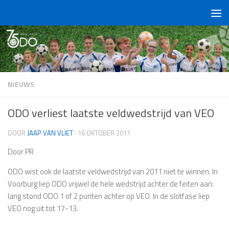
Doorgaan naar inhoud
NIEUWS
ODO verliest laatste veldwedstrijd van VEO
DOOR
JAAP VAN VLIET
·
16 OKTOBER 2011
Door PR
ODO wist ook de laatste veldwedstrijd van 2011 niet te winnen. In
Voorburg liep ODO vrijwel de hele wedstrijd achter de feiten aan:
lang stond ODO 1 of 2 punten achter op VEO. In de slotfase liep
VEO nog uit tot 17-13.