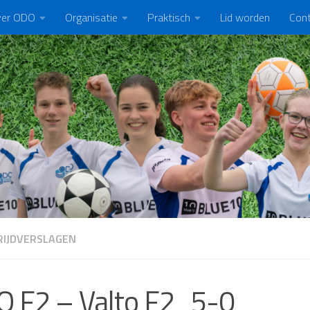
er ODO
Organisatie
Praktisch
Lid worden
Con
IJDVERSLAGEN
 F2 – Valto F2 5-0