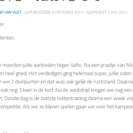
AP VAN VLIET
· GEPUBLICEERD
9 OKTOBER 2011
· GEÜPDATET
2 JULI 2015
ax
lenten,
n moesten jullie aantreden tegen Valto. Na een praatje van M
n heel goed. Het verdedigen ging helemaal super, jullie zaten
 we 2 doelpunten en dat was ook gelijk de ruststand. Daarna
g ook nog 3 keer in de korf. Na de wedstrijd kregen we nog een
. Donderdag is de laatste buitentraining,daarna een week vri
competitie. Als we zo blijven spelen gaan we voor het kampio