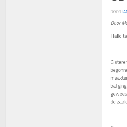
DOOR
JA
Door M
Hallo ta
Gistere
begonne
maakten
bal gin
geweest
de zaal