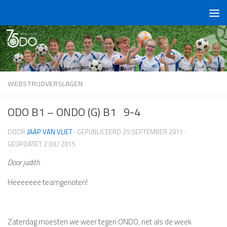
Doorgaan naar inhoud
WEDSTRIJDVERSLAGEN
ODO B1 – ONDO (G) B1 9-4
DOOR
JAAP VAN VLIET
· GEPUBLICEERD
25 SEPTEMBER 2011
·
GEÜPDATET
2 JULI 2015
Door judith
Heeeeeee teamgenoten!
Zaterdag moesten we weer tegen ONDO, net als de week