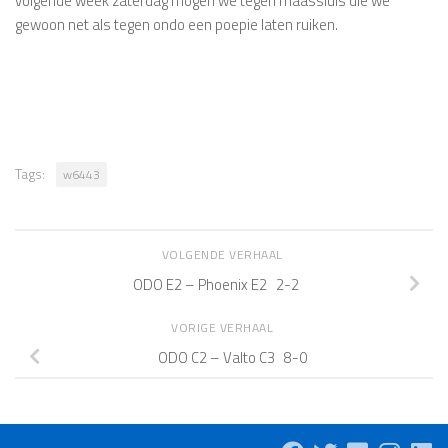
volgende week zaterdag mogen we tegen maassluis die we
gewoon net als tegen ondo een poepie laten ruiken.
Tags:
w6443
VOLGENDE VERHAAL
ODO E2 – Phoenix E2 2-2
VORIGE VERHAAL
ODO C2 – Valto C3 8-0