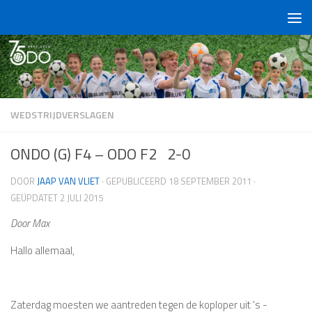
Doorgaan naar inhoud
WEDSTRIJDVERSLAGEN
ONDO (G) F4 – ODO F2 2-0
DOOR
JAAP VAN VLIET
· GEPUBLICEERD
18 SEPTEMBER 2011
·
GEÜPDATET
2 JULI 2015
Door Max
Hallo allemaal,
Zaterdag moesten we aantreden tegen de koploper uit 's -