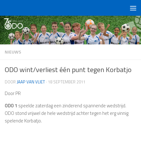
Doorgaan naar inhoud
NIEUWS
ODO wint/verliest één punt tegen Korbatjo
DOOR
JAAP VAN VLIET
·
18 SEPTEMBER 2011
Door PR
ODO 1
speelde zaterdag een zinderend spannende wedstrijd.
ODO stond vrijwel de hele wedstrijd achter tegen het erg vinnig
spelende Korbatjo.