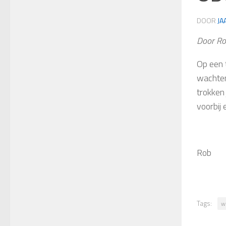
DOOR
JA
Door Ro
Op een 
wachten
trokken
voorbij
Rob
Tags:
w