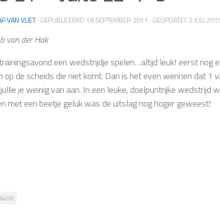
AP VAN VLIET
· GEPUBLICEERD
18 SEPTEMBER 2011
· GEÜPDATET
2 JULI 201
b van der Hak
trainingsavond een wedstrijdje spelen…altijd leuk! eerst nog e
 op de scheids die niet komt. Dan is het even wennen dat 1 va
 jullie je weinig van aan. In een leuke, doelpuntrijke wedstri
 en met een beetje geluk was de uitslag nog hoger geweest!
6406