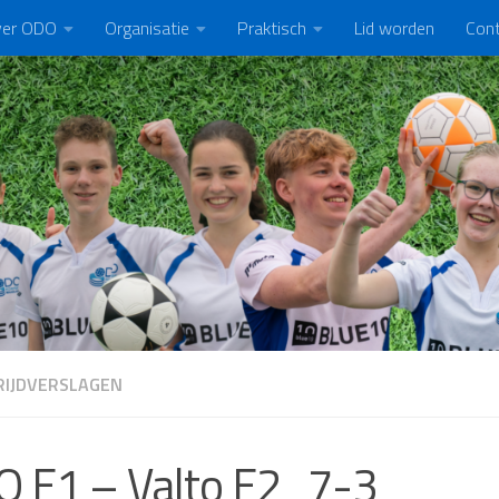
er ODO
Organisatie
Praktisch
Lid worden
Con
IJDVERSLAGEN
 E1 – Valto E2 7-3