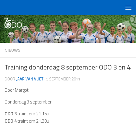
Doorgaan naar inhoud
NIEUWS
Training donderdag 8 september ODO 3 en 4
DOOR
JAAP VAN VLIET
·
5 SEPTEMBER 2011
Door Margot
Donderdag 8 september:
ODO 3
traint om 21.15u
ODO 4
traint om 21.30u