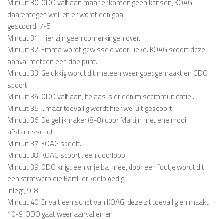
Minuut 30: ODO valt aan maar er komen geen kansen, KOAG
daarentegen wel, en er wordt een goal
gescoord: 7-5.
Minuut 31: Hier zijn geen opmerkingen over.
Minuut 32: Emma wordt gewisseld voor Lieke. KOAG scoort deze
aanval meteen een doelpunt.
Minuut 33: Gelukkig wordt dit meteen weer goedgemaakt en ODO
scoort.
Minuut 34: ODO valt aan, helaas is er een miscommunicatie..
Minuut 35: .. maar toevallig wordt hier wel uit gescoort.
Minuut 36: De gelijkmaker (8-8) door Martijn met ene mooi
afstandsschot.
Minuut 37: KOAG speelt..
Minuut 38: KOAG scoort.. een doorloop
Minuut 39: ODO krijgt een vrije bal mee, door een foutje wordt dit
een strafworp die BartL er koelbloedig
inlegt, 9-8
Minuut 40: Er valt een schot van KOAG, deze zit toevallig en maakt
10-9. ODO gaat weer aanvallen en