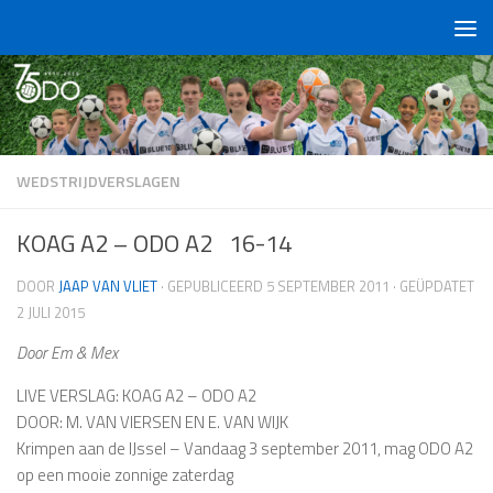
Doorgaan naar inhoud
WEDSTRIJDVERSLAGEN
KOAG A2 – ODO A2 16-14
DOOR
JAAP VAN VLIET
· GEPUBLICEERD
5 SEPTEMBER 2011
· GEÜPDATET
2 JULI 2015
Door Em & Mex
LIVE VERSLAG: KOAG A2 – ODO A2
DOOR: M. VAN VIERSEN EN E. VAN WIJK
Krimpen aan de IJssel – Vandaag 3 september 2011, mag ODO A2
op een mooie zonnige zaterdag