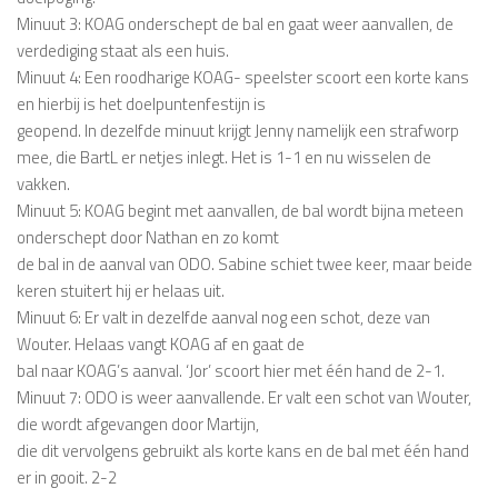
Minuut 3: KOAG onderschept de bal en gaat weer aanvallen, de
verdediging staat als een huis.
Minuut 4: Een roodharige KOAG- speelster scoort een korte kans
en hierbij is het doelpuntenfestijn is
geopend. In dezelfde minuut krijgt Jenny namelijk een strafworp
mee, die BartL er netjes inlegt. Het is 1-1 en nu wisselen de
vakken.
Minuut 5: KOAG begint met aanvallen, de bal wordt bijna meteen
onderschept door Nathan en zo komt
de bal in de aanval van ODO. Sabine schiet twee keer, maar beide
keren stuitert hij er helaas uit.
Minuut 6: Er valt in dezelfde aanval nog een schot, deze van
Wouter. Helaas vangt KOAG af en gaat de
bal naar KOAG’s aanval. ‘Jor’ scoort hier met één hand de 2-1.
Minuut 7: ODO is weer aanvallende. Er valt een schot van Wouter,
die wordt afgevangen door Martijn,
die dit vervolgens gebruikt als korte kans en de bal met één hand
er in gooit. 2-2