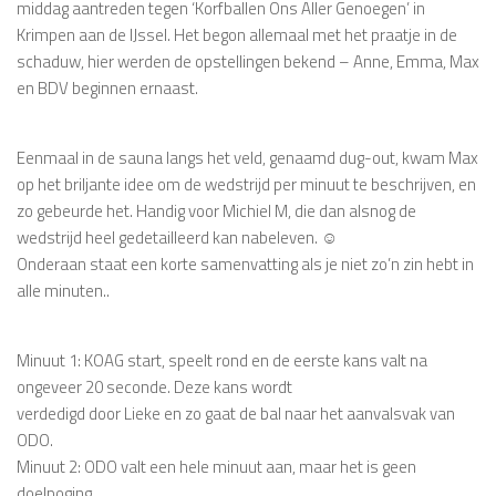
middag aantreden tegen ‘Korfballen Ons Aller Genoegen’ in
Krimpen aan de IJssel. Het begon allemaal met het praatje in de
schaduw, hier werden de opstellingen bekend – Anne, Emma, Max
en BDV beginnen ernaast.
Eenmaal in de sauna langs het veld, genaamd dug-out, kwam Max
op het briljante idee om de wedstrijd per minuut te beschrijven, en
zo gebeurde het. Handig voor Michiel M, die dan alsnog de
wedstrijd heel gedetailleerd kan nabeleven. ☺
Onderaan staat een korte samenvatting als je niet zo’n zin hebt in
alle minuten..
Minuut 1: KOAG start, speelt rond en de eerste kans valt na
ongeveer 20 seconde. Deze kans wordt
verdedigd door Lieke en zo gaat de bal naar het aanvalsvak van
ODO.
Minuut 2: ODO valt een hele minuut aan, maar het is geen
doelpoging.