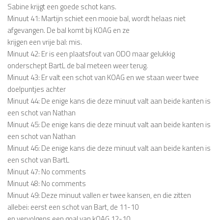
Sabine krijgt een goede schot kans.
Minuut 41: Martijn schiet een mooie bal, wordt helaas niet
afgevangen. De bal komt bij KOAG en ze
krijgen een vrije bal: mis.
Minuut 42: Er is een plaatsfout van ODO maar gelukkig
onderschept BartL de bal meteen weer terug.
Minuut 43: Er valt een schot van KOAG en we staan weer twee
doelpuntjes achter
Minuut 44: De enige kans die deze minuut valt aan beide kanten is
een schot van Nathan
Minuut 45: De enige kans die deze minuut valt aan beide kanten is
een schot van Nathan
Minuut 46: De enige kans die deze minuut valt aan beide kanten is
een schot van BartL
Minuut 47: No comments
Minuut 48: No comments
Minuut 49: Deze minuut vallen er twee kansen, en die zitten
allebei: eerst een schot van Bart, de 11-10
en vervolgens een goal van kOAG 12-10.