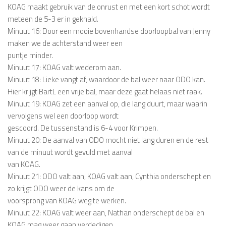
KOAG maakt gebruik van de onrust en met een kort schot wordt
meteen de 5-3 er in geknald.
Minuut 16: Door een mooie bovenhandse doorloopbal van Jenny
maken we de achterstand weer een
puntje minder.
Minuut 17: KOAG valt wederom aan.
Minuut 18: Lieke vangt af, waardoor de bal weer naar ODO kan.
Hier krijgt BartL een vrije bal, maar deze gaat helaas niet raak.
Minuut 19: KOAG zet een aanval op, die lang duurt, maar waarin
vervolgens wel een doorloop wordt
gescoord. De tussenstand is 6-4 voor Krimpen.
Minuut 20: De aanval van ODO mocht niet lang duren en de rest
van de minuut wordt gevuld met aanval
van KOAG.
Minuut 21: ODO valt aan, KOAG valt aan, Cynthia onderschept en
zo krijgt ODO weer de kans om de
voorsprong van KOAG weg te werken.
Minuut 22: KOAG valt weer aan, Nathan onderschept de bal en
KOAG mag weer gaan verdedigen