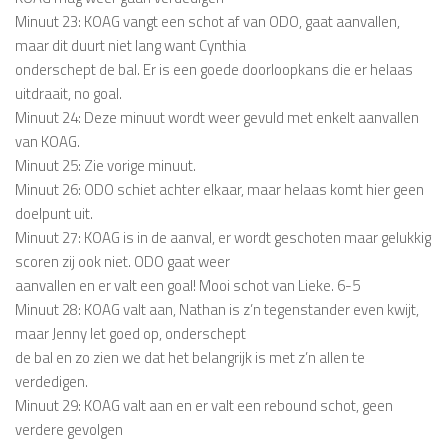
Minuut 23: KOAG vangt een schot af van ODO, gaat aanvallen,
maar dit duurt niet lang want Cynthia
onderschept de bal. Er is een goede doorloopkans die er helaas
uitdraait, no goal.
Minuut 24: Deze minuut wordt weer gevuld met enkelt aanvallen
van KOAG.
Minuut 25: Zie vorige minuut.
Minuut 26: ODO schiet achter elkaar, maar helaas komt hier geen
doelpunt uit.
Minuut 27: KOAG is in de aanval, er wordt geschoten maar gelukkig
scoren zij ook niet. ODO gaat weer
aanvallen en er valt een goal! Mooi schot van Lieke. 6-5
Minuut 28: KOAG valt aan, Nathan is z’n tegenstander even kwijt,
maar Jenny let goed op, onderschept
de bal en zo zien we dat het belangrijk is met z’n allen te
verdedigen.
Minuut 29: KOAG valt aan en er valt een rebound schot, geen
verdere gevolgen