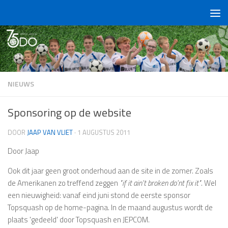
Doorgaan naar inhoud
NIEUWS
Sponsoring op de website
DOOR
JAAP VAN VLIET
·
1 AUGUSTUS 2011
Door Jaap
Ook dit jaar geen groot onderhoud aan de site in de zomer. Zoals
de Amerikanen zo treffend zeggen
"if it ain't broken do'nt fix it"
. Wel
een nieuwigheid: vanaf eind juni stond de eerste sponsor
Topsquash op de home-pagina. In de maand augustus wordt de
plaats 'gedeeld' door Topsquash en JEPCOM.