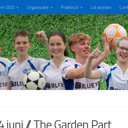
er ODO
Organisatie
Praktisch
Lid worden
Con
4 juni // The Garden Part