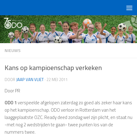
Doorgaan naar inhoud
NIEUWS
Kans op kampioenschap verkeken
DOOR
JAAP VAN VLIET
·
22 MEI 2011
Door PR
ODO 1
verspeelde afgelopen zaterdag zo goed als zeker haar kans
op het kampioenschap. ODO verloor in Rotterdam van het
laaggeplaatste OZC. Ready deed zondag wel zijn plicht, en staat nu
-met nog 2 wedstrijden te gaan- twee punten los van de
nummers twee.