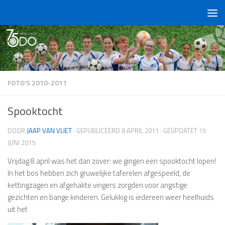
Doorgaan naar inhoud
FOTO'S 2010-2011
Spooktocht
DOOR
JAAP VAN VLIET
· GEPUBLICEERD
8 APRIL 2011
· GEÜPDATET
15
JUNI 2015
Vrijdag 8 april was het dan zover: we gingen een spooktocht lopen!
In het bos hebben zich gruwelijke taferelen afgespeeld, de
kettingzagen en afgehakte vingers zorgden voor angstige
gezichten en bange kinderen. Gelukkig is iedereen weer heelhuids
uit het