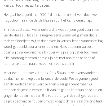
kan dan toch niet achterblijven.
Het gaat best goed met ODO 4 dit seizoen op het veld doen we
nog volop mee in de derde klasse voor het kampioenschap.
En in de zaal staan we er ook na drie wedstrijden goed voor in de
vierde klasse . Het spel is nog weleens wisselvallig maar dat is
toch een beetje te wijten dat er veel in verschillende samenstelling
wordt gespeeld door allerlei redenen. Nu is dat eenmaal zo en
doen wij daar ook niet moeilijk over wij zijn al blij dat er toch weer
elke zaterdag mensen bereid zijn om met ons mee te doen of
reserve te staan naast zo een schreeuw coach.
Maar even kort over zaterdag Koag 5 was onze tegenstander en
op dat moment koploper bij ons in de poule. We begonnen goed
aan de wedstrijden er werd over en weer gescoord maar wij
stonden de gehele eerste helft aan de goede kant van de score en
gingen de rust in met een 9-6 voorsprong. In de rust geprobeerd
de ploeg scherp te houden omdat Koag toch heel veel dreiging had