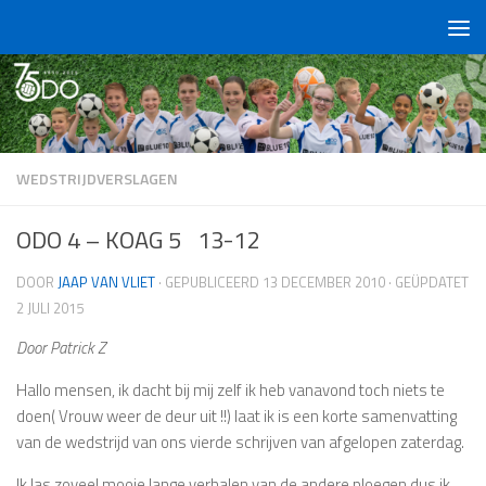
Doorgaan naar inhoud
WEDSTRIJDVERSLAGEN
ODO 4 – KOAG 5 13-12
DOOR
JAAP VAN VLIET
· GEPUBLICEERD
13 DECEMBER 2010
· GEÜPDATET
2 JULI 2015
Door Patrick Z
Hallo mensen, ik dacht bij mij zelf ik heb vanavond toch niets te
doen( Vrouw weer de deur uit !!) laat ik is een korte samenvatting
van de wedstrijd van ons vierde schrijven van afgelopen zaterdag.
Ik las zoveel mooie lange verhalen van de andere ploegen dus ik