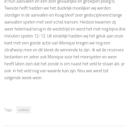
in hun aanvallen en een zeer gevaarlijke en geslepen ploeg is.
Tweede helft hadden we het duidelijk moeilijker wij werden
slordiger in de aanvallen en Koag bleef zeer gedisciplineerd lange
aanvallen spelen met veel schot kansen. Hiedoor kwamen zij
weer helemaal terug in de wedstrijd en werd het met nog bijna drie
minuten spelen 12-12. Uit eindelijk hadden wij het geluk aan onze
kant met een goede actie van Monique kregen we nog een
strafworp mee en dit bleek de winnende te zijn . Ik wil de reserves
bedanken en zeker ook Monique voor het meespelen en weer
heeft laten zien dat het zonde is om naast het veld te staan als je
ook in het veld nog van waarde kan zijn. Nou wie weet tot
volgende week weer .
Tags:
w5849