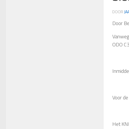
DOOR
JA
Door Be
Vanwege
ODO C3,
Inmiddel
Voor de
Het KNK