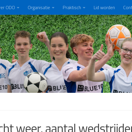
er ODO
Organisatie
Praktisch
Lid worden
Con
cht weer, aantal wedstrijde