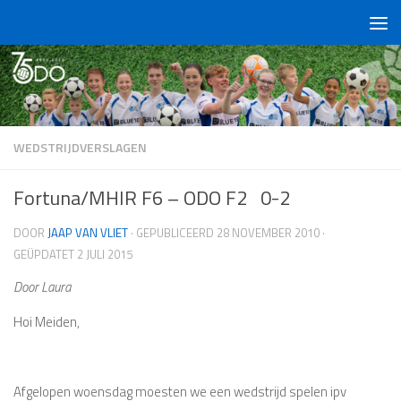
Doorgaan naar inhoud
WEDSTRIJDVERSLAGEN
Fortuna/MHIR F6 – ODO F2 0-2
DOOR
JAAP VAN VLIET
· GEPUBLICEERD
28 NOVEMBER 2010
·
GEÜPDATET
2 JULI 2015
Door Laura
Hoi Meiden,
Afgelopen woensdag moesten we een wedstrijd spelen ipv