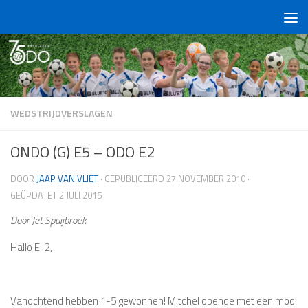
Doorgaan naar inhoud
WEDSTRIJDVERSLAGEN
ONDO (G) E5 – ODO E2
DOOR
JAAP VAN VLIET
· GEPUBLICEERD
27 NOVEMBER 2010
·
GEÜPDATET
2 JULI 2015
Door Jet Spuijbroek
Hallo E-2,
Vanochtend hebben 1-5 gewonnen! Mitchel opende met een mooi