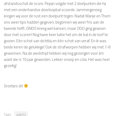
afstandsschot de score. Pepijn volgde met 2 doelpunten die hij
met een onderhandse doorloopbal scoorde. Jammergenoeg
kregen wij voor de rust een doelpunt tegen. Nadat Marije en Thom
ons weer tips hadden gegeven, begonnen wij weer fris aan de
tweede helft. ONDO kreeg wel kansen, maar ODO ging gewoon
door met scoren! Nog twee keer lukte het om de bal in de korf te
gooien. Eén schot van dichtbij en één schot van veraf. En ik was
beide keren de gelukkige! Ook de strafworpen hebben wij met 7-8
gewonnen. Na de wedstrijd hebben wij nog gezongen voor Jim
want die is 10 jaar geworden. Lekker snoep en cola. Het was heel
gezellig!
Groetjes Jet
Tags:
w6052